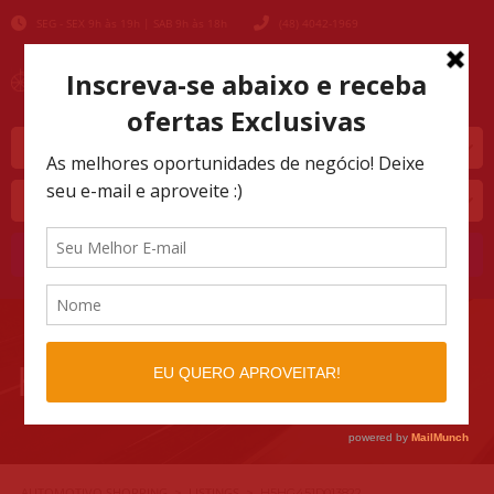
SEG - SEX 9h às 19h | SAB 9h às 18h
(48) 4042-1969
Marca
Modelo
Buscar
H5HG451D013822
AUTOMOTIVO SHOPPING
LISTINGS
>
>
H5HG451D013822