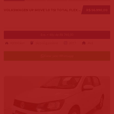
VOLKSWAGEN UP MOVE 1.0 TSI TOTAL FLEX 12V 5P 2017
R$ 56.990,00
Ent. + 48x de R$ 769,00
92000 km
alcool-gasolina
2017
4x4
Falar pelo Whatsapp