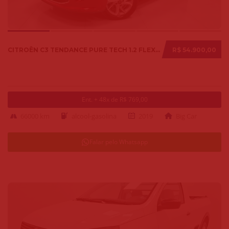
CITROËN C3 TENDANCE PURE TECH 1.2 FLEX 12V MEC. 2019
R$ 54.900,00
Ent. + 48x de R$ 769,00
66000 km
alcool-gasolina
2019
Big Car
Falar pelo Whatsapp