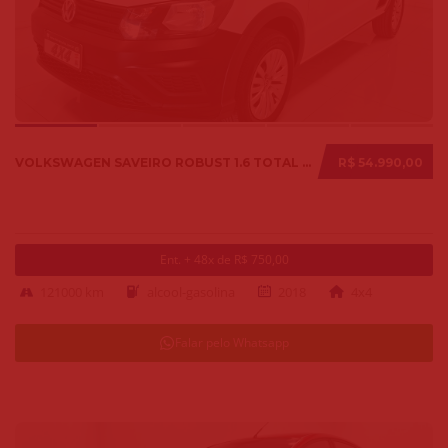
VOLKSWAGEN SAVEIRO ROBUST 1.6 TOTAL FLEX 8V 2018
R$ 54.990,00
Ent. + 48x de R$ 750,00
121000 km
alcool-gasolina
2018
4x4
Falar pelo Whatsapp