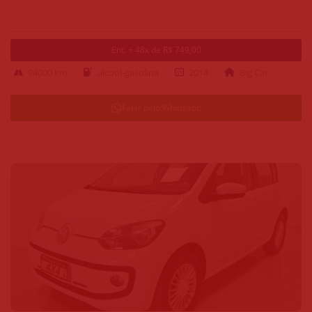
Ent. + 48x de R$ 749,00
94000 km
alcool-gasolina
2014
Big Car
Falar pelo Whatsapp