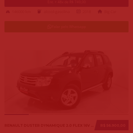
Ent. + 48x de R$ 749,00
146000 km
alcool-gasolina
2018
Big Car
Falar pelo Whatsapp
RENAULT DUSTER DYNAMIQUE 2.0 FLEX 16V AUT. 2014
R$ 56.900,00