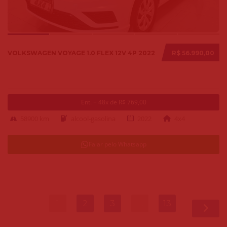
VOLKSWAGEN VOYAGE 1.0 FLEX 12V 4P 2022
R$ 56.990,00
Ent. + 48x de R$ 769,00
58900 km
alcool-gasolina
2022
4x4
Falar pelo Whatsapp
1
2
3
…
13