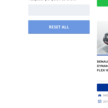
RESET ALL
RENAU
DYNAM
FLEX 1
94
201