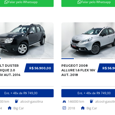
Falar pelo Whatsapp
Falar pelo Whatsapp
LT DUSTER
PEUGEOT 2008
R$ 56.900,00
R$ 56.
IQUE 2.0
ALLURE 1.6 FLEX 16V
6V AUT. 2014
AUT. 2018
Ent. + 48x de R$ 749,00
Ent. + 48x de R$ 749,00
000 km
alcool-gasolina
146000 km
alcool-gasoli
4
Big Car
2018
Big Car