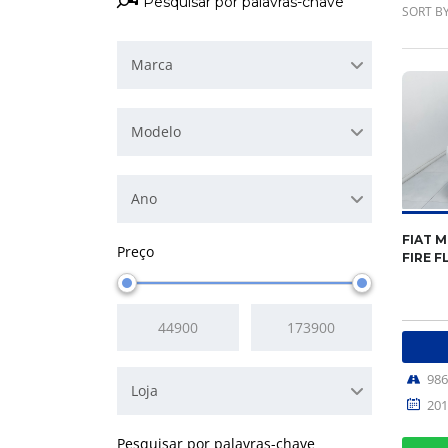
SORT BY
Marca
Modelo
Ano
FIAT M
Preço
FIRE F
98
Loja
201