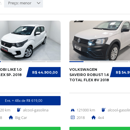
Preço: menor
:
OBI LIKE 1.0
VOLKSWAGEN
R$ 44.900,00
R$ 54.
LEX 5P. 2018
SAVEIRO ROBUST 1.6
TOTAL FLEX 8V 2018
Ent. + 48x de R$ 619,00
620 km
alcool-gasolina
121000 km
alcool-gasoli
8
Big Car
2018
4x4