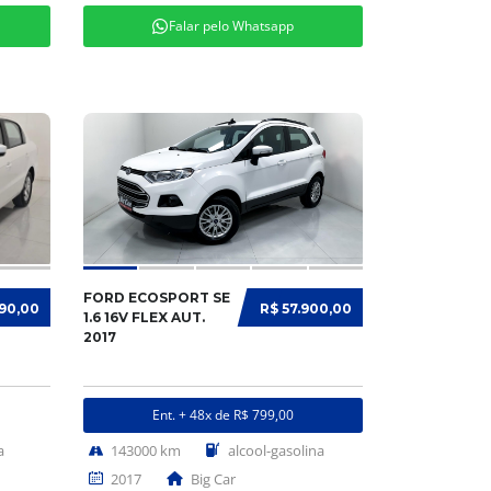
Falar pelo Whatsapp
FORD ECOSPORT SE
990,00
R$ 57.900,00
1.6 16V FLEX AUT.
2017
Ent. + 48x de R$ 799,00
a
143000 km
alcool-gasolina
2017
Big Car