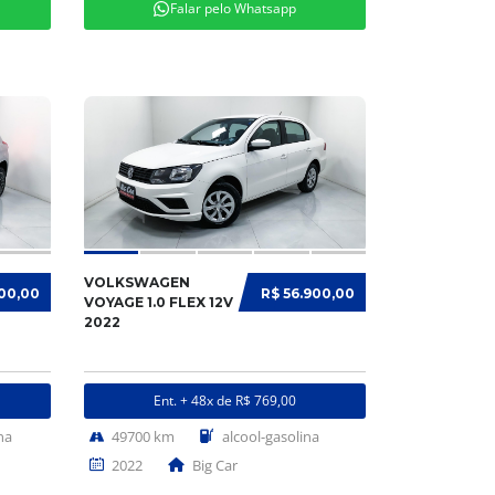
Falar pelo Whatsapp
VOLKSWAGEN
900,00
R$ 56.900,00
VOYAGE 1.0 FLEX 12V
2022
Ent. + 48x de R$ 769,00
na
49700 km
alcool-gasolina
2022
Big Car