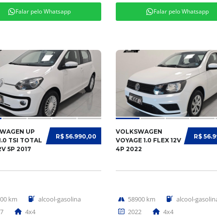
Falar pelo Whatsapp
Falar pelo Whatsapp
WAGEN UP
VOLKSWAGEN
R$ 56.990,00
R$ 56.
.0 TSI TOTAL
VOYAGE 1.0 FLEX 12V
2V 5P 2017
4P 2022
000 km
alcool-gasolina
58900 km
alcool-gasolin
7
4x4
2022
4x4