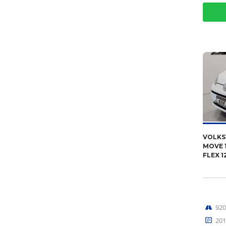
VOLKS
MOVE 1
FLEX 1
92
201