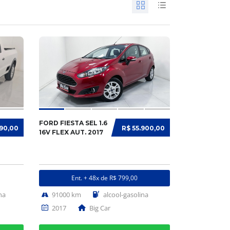
FORD FIESTA SEL 1.6
990,00
R$ 55.900,00
16V FLEX AUT. 2017
Ent. + 48x de R$ 799,00
na
91000 km
alcool-gasolina
2017
Big Car