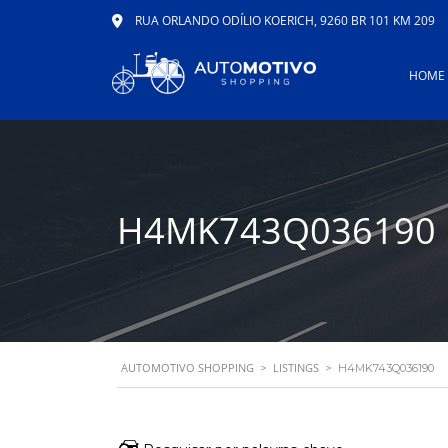
RUA ORLANDO ODÍLIO KOERICH, 9260 BR 101 KM 209
HOME
H4MK743Q036190
AUTOMOTIVO SHOPPING
LISTINGS
>
>
H4MK743Q036190