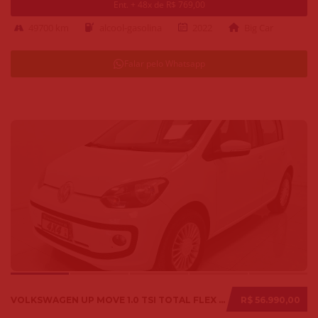
Ent. + 48x de R$ 769,00
49700 km
alcool-gasolina
2022
Big Car
Falar pelo Whatsapp
VOLKSWAGEN UP MOVE 1.0 TSI TOTAL FLEX 12V 5P 2017
R$ 56.990,00