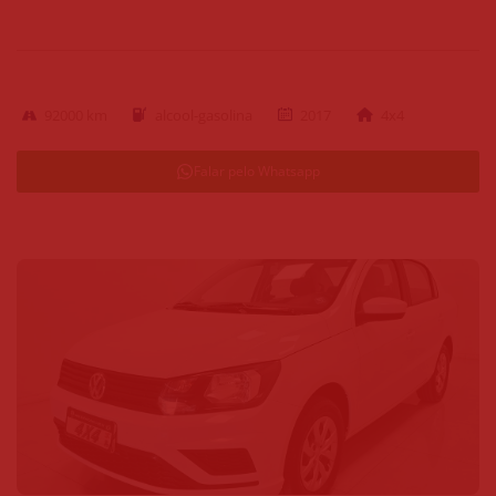
92000 km
alcool-gasolina
2017
4x4
Falar pelo Whatsapp