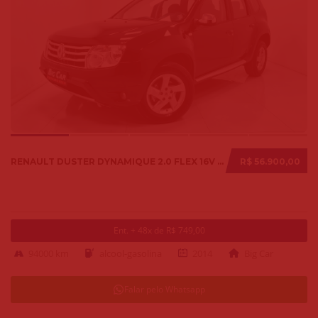
RENAULT DUSTER DYNAMIQUE 2.0 FLEX 16V AUT. 2014
R$ 56.900,00
Ent. + 48x de R$ 749,00
94000 km
alcool-gasolina
2014
Big Car
Falar pelo Whatsapp