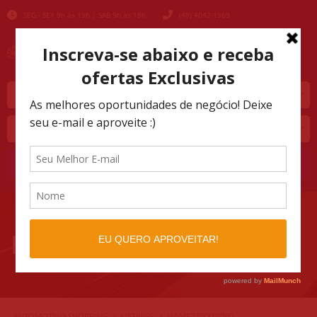
SEG - SEX 9h às 19h | SAB 9h às 18h
(48) 4042-1969
Marca
Modelo
Buscar
H4MF735Q027180
AUTOMOTIVO SHOPPING
LISTINGS
>
>
H4MF735Q027180