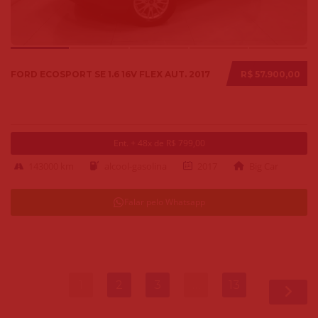
FORD ECOSPORT SE 1.6 16V FLEX AUT. 2017
R$ 57.900,00
Ent. + 48x de R$ 799,00
143000 km
alcool-gasolina
2017
Big Car
Falar pelo Whatsapp
1
2
3
…
13