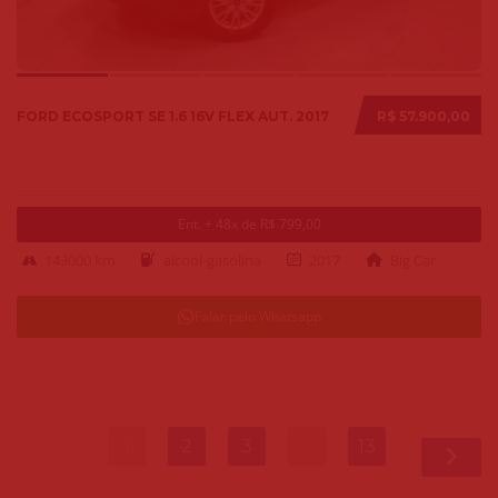
FORD ECOSPORT SE 1.6 16V FLEX AUT. 2017
R$ 57.900,00
Ent. + 48x de R$ 799,00
143000 km
alcool-gasolina
2017
Big Car
Falar pelo Whatsapp
1
2
3
…
13