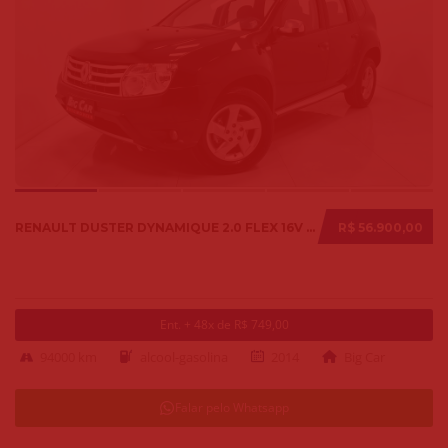
RENAULT DUSTER DYNAMIQUE 2.0 FLEX 16V AUT. 2014
R$ 56.900,00
Ent. + 48x de R$ 749,00
94000 km
alcool-gasolina
2014
Big Car
Falar pelo Whatsapp