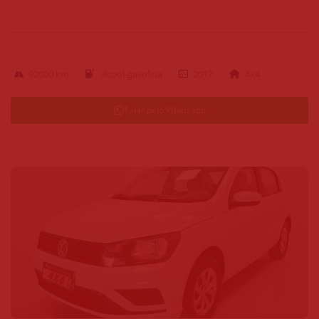
92000 km
alcool-gasolina
2017
4x4
Falar pelo Whatsapp