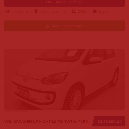
Ent. + 48x de R$ 769,00
49700 km
alcool-gasolina
2022
Big Car
Falar pelo Whatsapp
VOLKSWAGEN UP MOVE 1.0 TSI TOTAL FLEX 12V 5P 2017
R$ 56.990,00