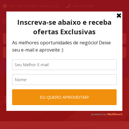
SEG - SEX 9h às 19h | SAB 9h às 18h
(48) 4042-1969
Marca
Modelo
Buscar
F4NAHU693130
AUTOMOTIVO SHOPPING
LISTINGS
>
>
F4NAHU693130