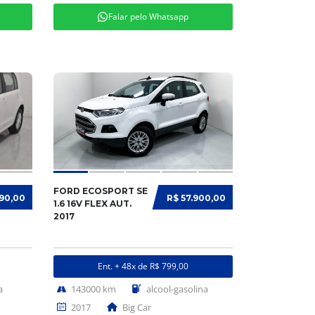
Falar pelo Whatsapp
FORD ECOSPORT SE
990,00
R$ 57.900,00
1.6 16V FLEX AUT.
2017
Ent. + 48x de R$ 799,00
a
143000 km
alcool-gasolina
2017
Big Car