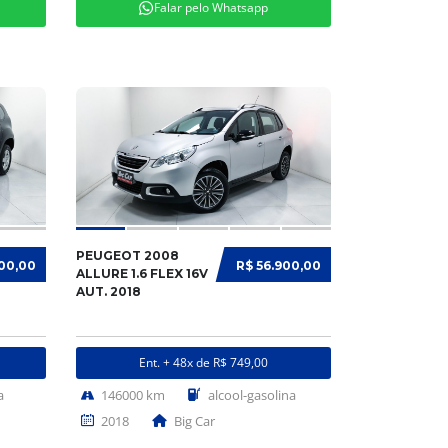
Falar pelo Whatsapp
PEUGEOT 2008
900,00
R$ 56.900,00
ALLURE 1.6 FLEX 16V
AUT. 2018
Ent. + 48x de R$ 749,00
a
146000 km
alcool-gasolina
2018
Big Car