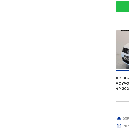
VOLK
VOYAGE
4P 20
58
202