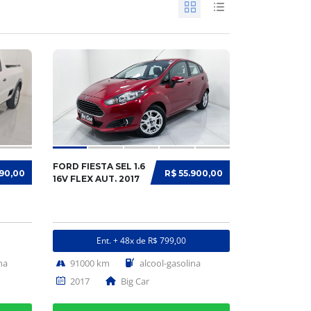
FORD FIESTA SEL 1.6
990,00
R$ 55.900,00
16V FLEX AUT. 2017
Ent. + 48x de R$ 799,00
na
91000 km
alcool-gasolina
2017
Big Car