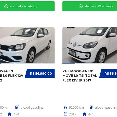
Falar pelo Whatsapp
Falar pelo Whatsapp
SWAGEN
VOLKSWAGEN UP
R$ 56.990,00
R$ 56.
 1.0 FLEX 12V
MOVE 1.0 TSI TOTAL
22
FLEX 12V 5P 2017
900 km
alcool-gasolina
92000 km
alcool-gasolin
2
4x4
2017
4x4