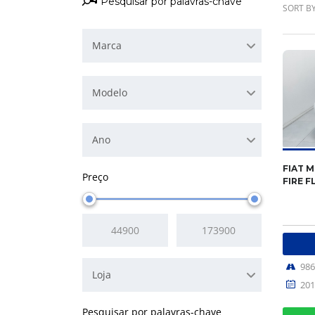
SORT BY
Marca
Modelo
Ano
FIAT M
Preço
FIRE F
98
Loja
201