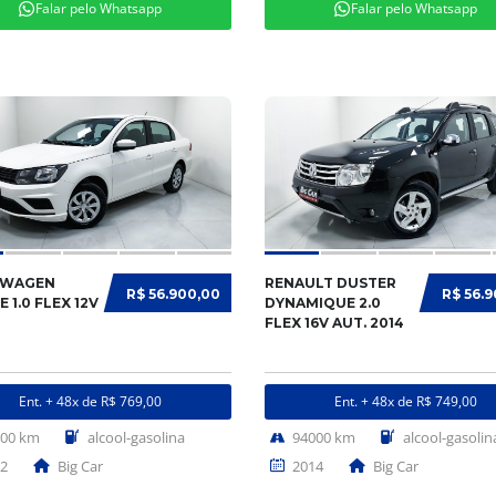
Falar pelo Whatsapp
Falar pelo Whatsapp
SWAGEN
RENAULT DUSTER
R$ 56.900,00
R$ 56.
 1.0 FLEX 12V
DYNAMIQUE 2.0
FLEX 16V AUT. 2014
Ent. + 48x de R$ 769,00
Ent. + 48x de R$ 749,00
700 km
alcool-gasolina
94000 km
alcool-gasolin
2
Big Car
2014
Big Car