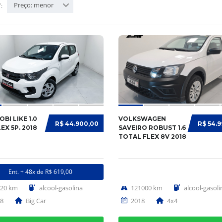
Preço: menor
:
OBI LIKE 1.0
VOLKSWAGEN
R$ 44.900,00
R$ 54.
LEX 5P. 2018
SAVEIRO ROBUST 1.6
TOTAL FLEX 8V 2018
Ent. + 48x de R$ 619,00
620 km
alcool-gasolina
121000 km
alcool-gasoli
8
Big Car
2018
4x4