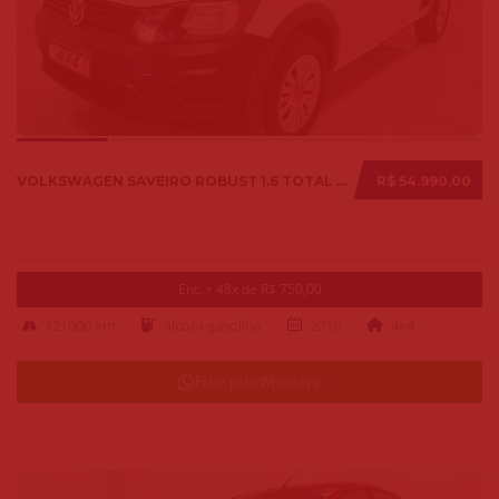
VOLKSWAGEN SAVEIRO ROBUST 1.6 TOTAL FLEX 8V 2018
R$ 54.990,00
Ent. + 48x de R$ 750,00
121000 km
alcool-gasolina
2018
4x4
Falar pelo Whatsapp