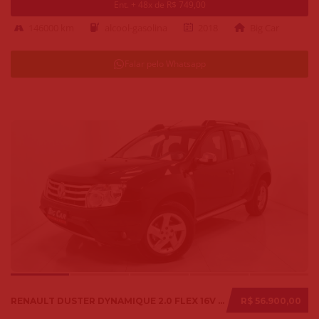
Ent. + 48x de R$ 749,00
146000 km
alcool-gasolina
2018
Big Car
Falar pelo Whatsapp
RENAULT DUSTER DYNAMIQUE 2.0 FLEX 16V AUT. 2014
R$ 56.900,00