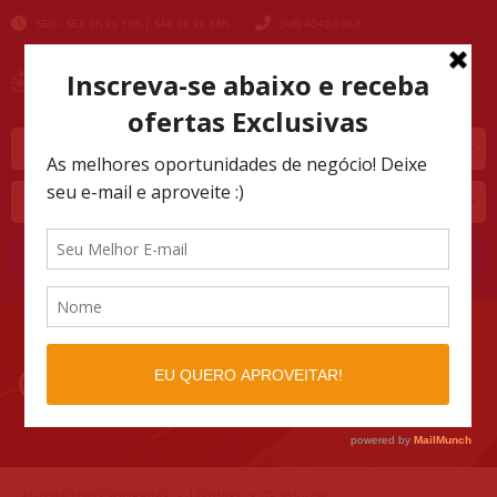
SEG - SEX 9h às 19h | SAB 9h às 18h
(48) 4042-1969
Marca
Modelo
Buscar
CKJ034059
AUTOMOTIVO SHOPPING
LISTINGS
>
>
CKJ034059