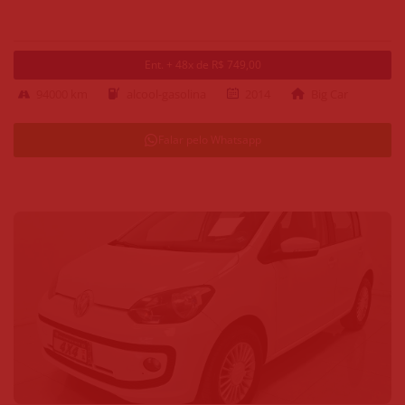
Ent. + 48x de R$ 749,00
94000 km
alcool-gasolina
2014
Big Car
Falar pelo Whatsapp