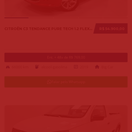
CITROËN C3 TENDANCE PURE TECH 1.2 FLEX 12V MEC. 2019
R$ 54.900,00
Ent. + 48x de R$ 769,00
66000 km
alcool-gasolina
2019
Big Car
Falar pelo Whatsapp