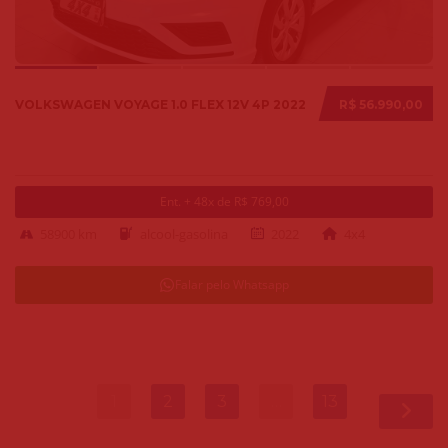
VOLKSWAGEN VOYAGE 1.0 FLEX 12V 4P 2022
R$ 56.990,00
Ent. + 48x de R$ 769,00
58900 km
alcool-gasolina
2022
4x4
Falar pelo Whatsapp
1
2
3
…
13