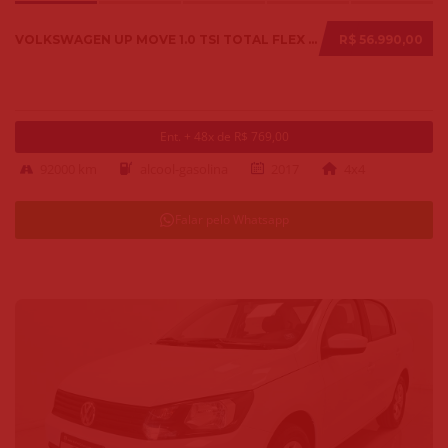
VOLKSWAGEN UP MOVE 1.0 TSI TOTAL FLEX 12V 5P 2017
R$ 56.990,00
Ent. + 48x de R$ 769,00
92000 km
alcool-gasolina
2017
4x4
Falar pelo Whatsapp