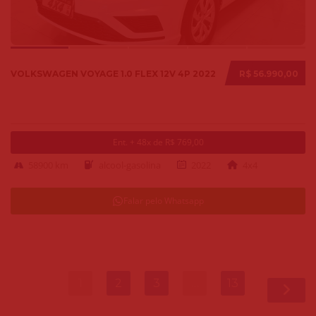
VOLKSWAGEN VOYAGE 1.0 FLEX 12V 4P 2022
R$ 56.990,00
Ent. + 48x de R$ 769,00
58900 km
alcool-gasolina
2022
4x4
Falar pelo Whatsapp
1
2
3
…
13