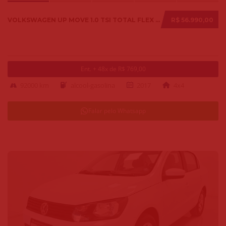
VOLKSWAGEN UP MOVE 1.0 TSI TOTAL FLEX 12V 5P 2017
R$ 56.990,00
Ent. + 48x de R$ 769,00
92000 km
alcool-gasolina
2017
4x4
Falar pelo Whatsapp