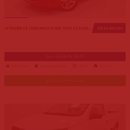
CITROËN C3 TENDANCE PURE TECH 1.2 FLEX 12V MEC. 2019
R$ 54.900,00
Ent. + 48x de R$ 769,00
66000 km
alcool-gasolina
2019
Big Car
Falar pelo Whatsapp