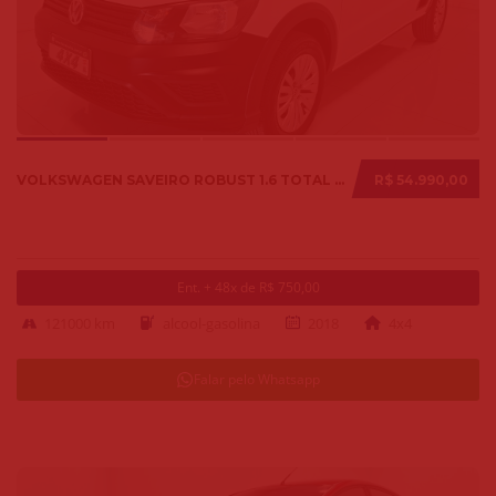
VOLKSWAGEN SAVEIRO ROBUST 1.6 TOTAL FLEX 8V 2018
R$ 54.990,00
Ent. + 48x de R$ 750,00
121000 km
alcool-gasolina
2018
4x4
Falar pelo Whatsapp