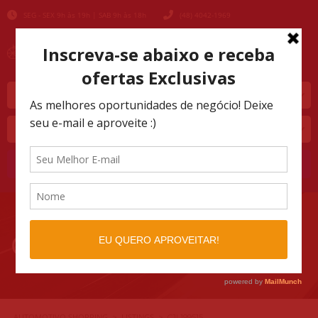
SEG - SEX 9h às 19h | SAB 9h às 18h
(48) 4042-1969
Marca
Modelo
Buscar
CJL199515
AUTOMOTIVO SHOPPING
LISTINGS
>
>
CJL199515