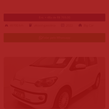
Ent. + 48x de R$ 769,00
49700 km
alcool-gasolina
2022
Big Car
Falar pelo Whatsapp