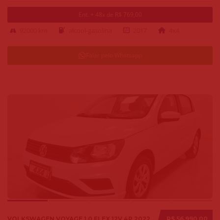
Ent. + 48x de R$ 769,00
92000 km
alcool-gasolina
2017
4x4
Falar pelo Whatsapp
VOLKSWAGEN VOYAGE 1.0 FLEX 12V 4P 2022
R$ 56.990,00