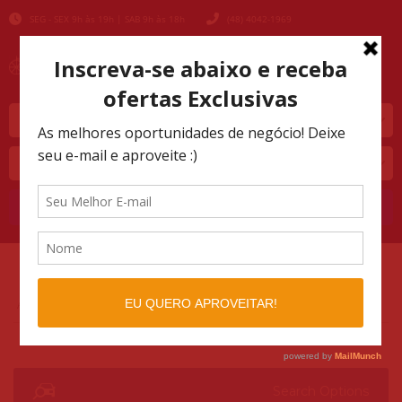
SEG - SEX 9h às 19h | SAB 9h às 18h
(48) 4042-1969
Marca
Modelo
Buscar
AUTOMOTIVO SHOPPING
LISTINGS
>
>
463564230791050
Search Options