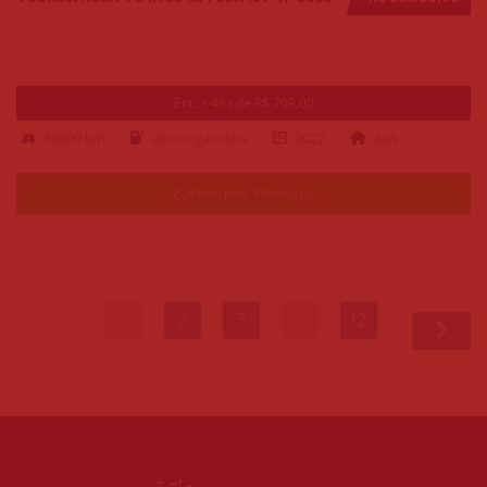
Ent. + 48x de R$ 769,00
58900 km
alcool-gasolina
2022
4x4
Falar pelo Whatsapp
1
2
3
…
12