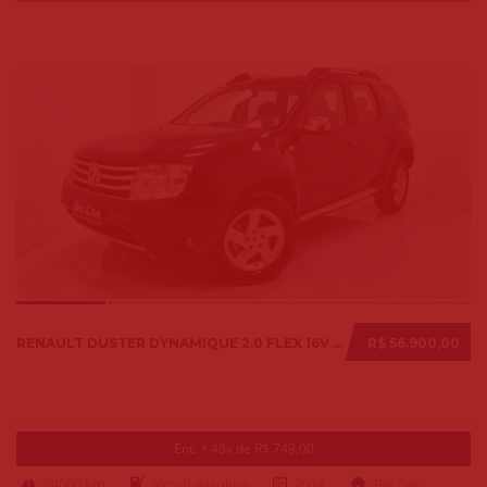
RENAULT DUSTER DYNAMIQUE 2.0 FLEX 16V AUT. 2014
R$ 56.900,00
Ent. + 48x de R$ 749,00
94000 km
alcool-gasolina
2014
Big Car