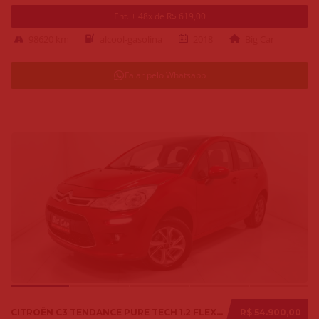
Ent. + 48x de R$ 619,00
98620 km
alcool-gasolina
2018
Big Car
Falar pelo Whatsapp
CITROËN C3 TENDANCE PURE TECH 1.2 FLEX 12V MEC. 2019
R$ 54.900,00