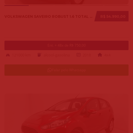
VOLKSWAGEN SAVEIRO ROBUST 1.6 TOTAL FLEX 8V 2018
R$ 54.990,00
Ent. + 48x de R$ 750,00
121000 km
alcool-gasolina
2018
4x4
Falar pelo Whatsapp