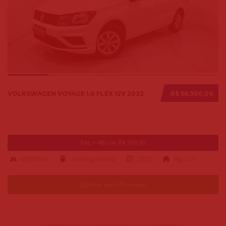
VOLKSWAGEN VOYAGE 1.0 FLEX 12V 2022
R$ 56.900,00
Ent. + 48x de R$ 769,00
49700 km
alcool-gasolina
2022
Big Car
Falar pelo Whatsapp