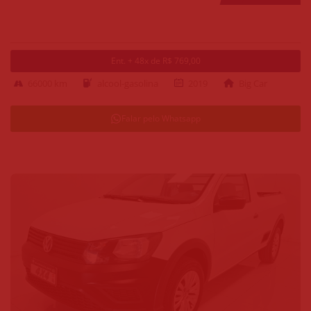
Ent. + 48x de R$ 769,00
66000 km
alcool-gasolina
2019
Big Car
Falar pelo Whatsapp