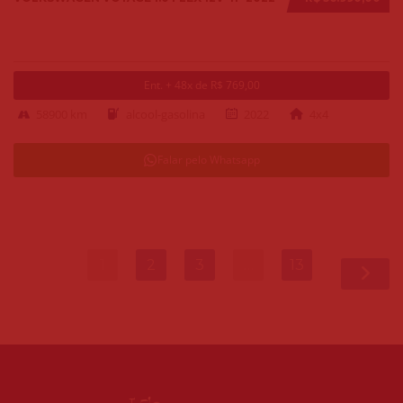
Ent. + 48x de R$ 769,00
58900 km
alcool-gasolina
2022
4x4
Falar pelo Whatsapp
1
2
3
…
13