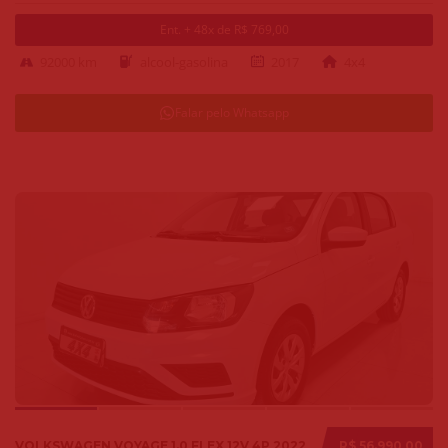
Ent. + 48x de R$ 769,00
92000 km
alcool-gasolina
2017
4x4
Falar pelo Whatsapp
VOLKSWAGEN VOYAGE 1.0 FLEX 12V 4P 2022
R$ 56.990,00