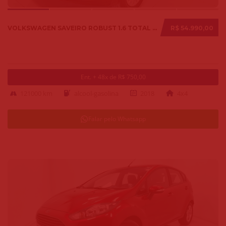
VOLKSWAGEN SAVEIRO ROBUST 1.6 TOTAL FLEX 8V 2018
R$ 54.990,00
Ent. + 48x de R$ 750,00
121000 km
alcool-gasolina
2018
4x4
Falar pelo Whatsapp