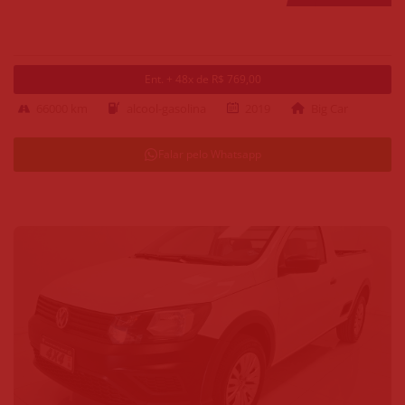
Ent. + 48x de R$ 769,00
66000 km
alcool-gasolina
2019
Big Car
Falar pelo Whatsapp