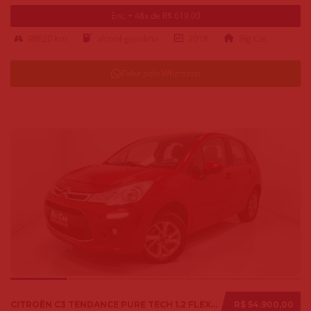
Ent. + 48x de R$ 619,00
98620 km
alcool-gasolina
2018
Big Car
Falar pelo Whatsapp
CITROËN C3 TENDANCE PURE TECH 1.2 FLEX 12V MEC. 2019
R$ 54.900,00