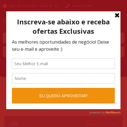
SEG - SEX 9h às 19h | SAB 9h às 18h
(48) 4042-1969
Marca
Modelo
Buscar
AUTOMOTIVO SHOPPING
LISTINGS
>
>
2024
Search Options