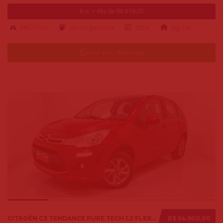
Ent. + 48x de R$ 619,00
98620 km
alcool-gasolina
2018
Big Car
Falar pelo Whatsapp
CITROËN C3 TENDANCE PURE TECH 1.2 FLEX 12V MEC. 2019
R$ 54.900,00