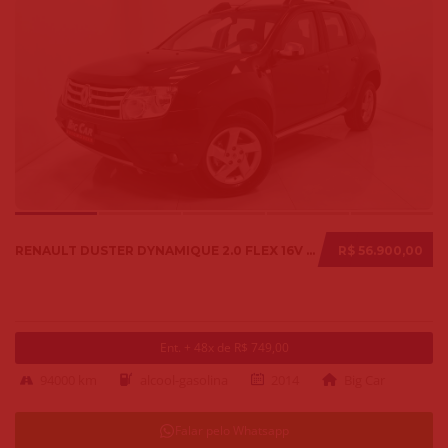
RENAULT DUSTER DYNAMIQUE 2.0 FLEX 16V AUT. 2014
R$ 56.900,00
Ent. + 48x de R$ 749,00
94000 km
alcool-gasolina
2014
Big Car
Falar pelo Whatsapp