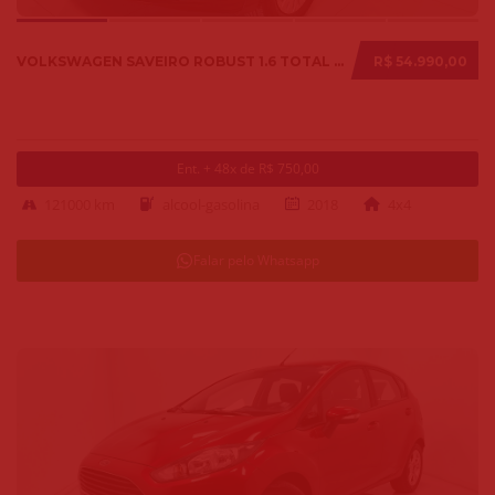
VOLKSWAGEN SAVEIRO ROBUST 1.6 TOTAL FLEX 8V 2018
R$ 54.990,00
Ent. + 48x de R$ 750,00
121000 km
alcool-gasolina
2018
4x4
Falar pelo Whatsapp