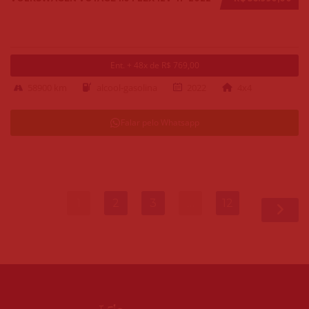
Ent. + 48x de R$ 769,00
58900 km
alcool-gasolina
2022
4x4
Falar pelo Whatsapp
1
2
3
…
12