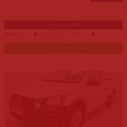
Ent. + 48x de R$ 769,00
66000 km
alcool-gasolina
2019
Big Car
Falar pelo Whatsapp