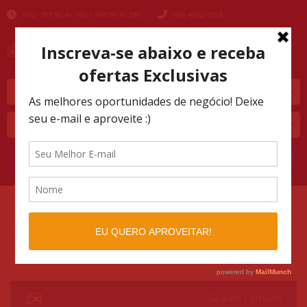
SEG - SEX 9h às 19h | SAB 9h às 18h
(48) 4042-1969
Marca
Modelo
Buscar
AUTOMOTIVO SHOPPING
LISTINGS
>
>
2019
Search Options