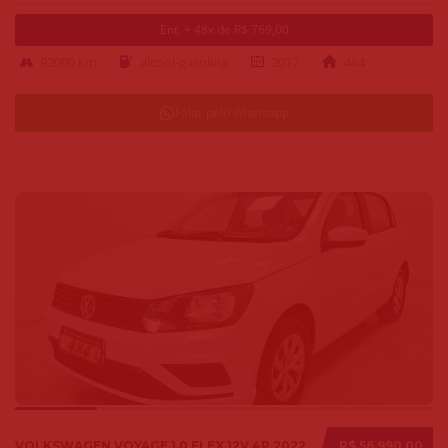
Ent. + 48x de R$ 769,00
92000 km
alcool-gasolina
2017
4x4
Falar pelo Whatsapp
VOLKSWAGEN VOYAGE 1.0 FLEX 12V 4P 2022
R$ 56.990,00