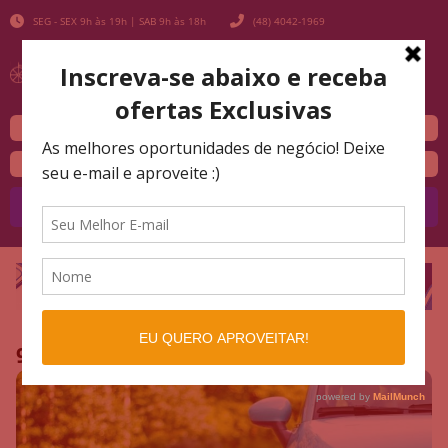
SEG - SEX 9h às 19h | SAB 9h às 18h
(48) 4042-1969
Buscar
9 dicas para cuidar da pintura do carro