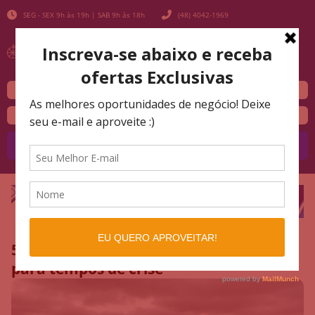
SEG - SEX 9h às 19h | SAB 9h às 18h
(48) 4042-1969
Buscar
5 modelos de carros bons e baratos
para tempos de crise